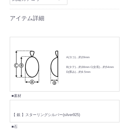
アイテム詳細
A(ヨコ)…約29mm
B(タテ)…約38mm
C(全長)…約54mm
D(厚み)…約9.5mm
■素材
【 銀 】スターリングシルバー(silver925)
■石