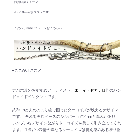
お買い得チェーン♪
45or50cmがおススメです!
こだわりのホピチェーンはこちら↓↓
■ここがオススメ
ナバホ族のおすすめアーティスト、
エディ・セカテロ
作のハン
ドメイドペンダントです。
約2mmと太めのより線で囲ったターコイズが映えるデザイン
です。
それを囲むベースのシルバーも約2mmと厚みがあり、
シンプルなデザインながらターコイズを美しく引き立ててくれ
ます。
1点ずつ表情の異なるターコイズは特別感のある贈り物