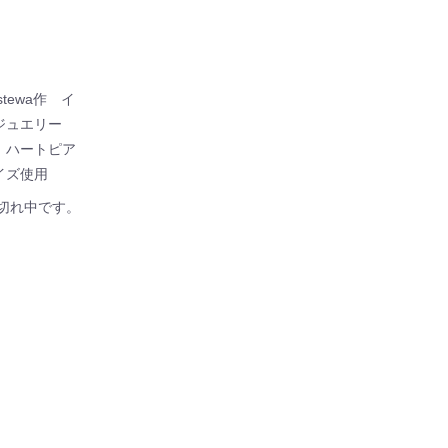
lestewa作 イ
ジュエリー
 ハートピア
イズ使用
切れ中です。