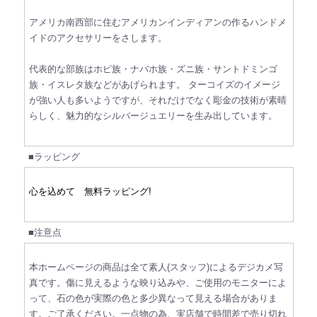
アメリカ南西部に住むアメリカンインディアンの作るハンドメ
イドのアクセサリーをさします。
代表的な部族はホピ族・ナバホ族・ズニ族・サントドミンゴ
族・イスレタ族などがあげられます。
ターコイズのイメージ
が強い人も多いようですが、それだけでなく彫金の技術が素晴
らしく、魅力的なシルバージュエリーを生み出しています。
■ラッピング
心を込めて 無料ラッピング!
■注意点
本ホームページの商品は全て素人(スタッフ)によるデジカメ写
真です。傷に見えるような映り込みや、ご使用のモニターによ
って、石の色が実際の色と多少異なって見える場合がありま
す。ご了承ください。一点物の為、実店舗で時間差で売り切れ